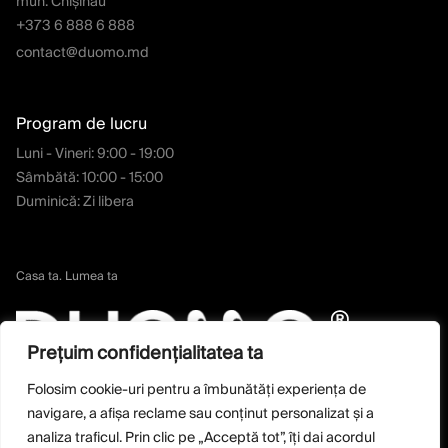
mun. Chișinău
+373 6 888 6 888
contact@duomo.md
Program de lucru
Luni - Vineri: 9:00 - 19:00
Sâmbătă: 10:00 - 15:00
Duminică: Zi libera
Casa ta. Lumea ta
Prețuim confidențialitatea ta
Folosim cookie-uri pentru a îmbunătăți experiența de
navigare, a afișa reclame sau conținut personalizat și a
analiza traficul. Prin clic pe „Acceptă tot”, îți dai acordul