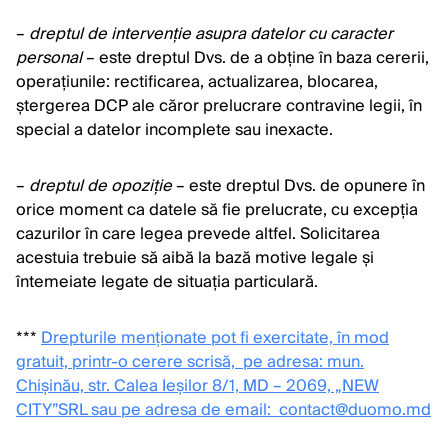
–
dreptul de intervenție asupra datelor cu caracter
personal
– este dreptul Dvs. de a obține în baza cererii,
operațiunile: rectificarea, actualizarea, blocarea,
ștergerea DCP ale căror prelucrare contravine legii, în
special a datelor incomplete sau inexacte.
–
dreptul de opoziție
– este dreptul Dvs. de opunere în
orice moment ca datele să fie prelucrate, cu excepția
cazurilor în care legea prevede altfel. Solicitarea
acestuia trebuie să aibă la bază motive legale și
întemeiate legate de situația particulară.
***
Drepturile menționate pot fi exercitate, în mod
gratuit, printr-o cerere scrisă, pe adresa: mun.
Chișinău, str. Calea Ieșilor 8/1, MD – 2069, „NEW
CITY”SRL sau pe adresa de email:
contact@duomo.md