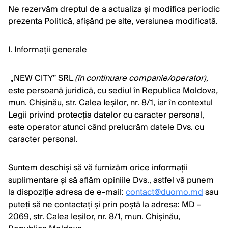
Ne rezervăm dreptul de a actualiza și modifica periodic
prezenta Politică, afișând pe site, versiunea modificată.
I. Informații generale
„NEW CITY” SRL
(în continuare companie/operator),
este persoană juridică, cu sediul în Republica Moldova
,
mun. Chișinău, str. Calea Ieșilor, nr. 8/1, iar în contextul
Legii privind protecția datelor cu caracter personal,
este operator atunci când prelucrăm datele Dvs. cu
caracter personal.
Suntem deschiși să vă furnizăm orice informații
suplimentare și să aflăm opiniile Dvs., astfel vă punem
la dispoziție adresa de e-mail:
contact@duomo.md
sau
puteți să ne contactați și prin poștă la adresa: MD –
2069, str. Calea Ieșilor, nr. 8/1, mun. Chișinău,