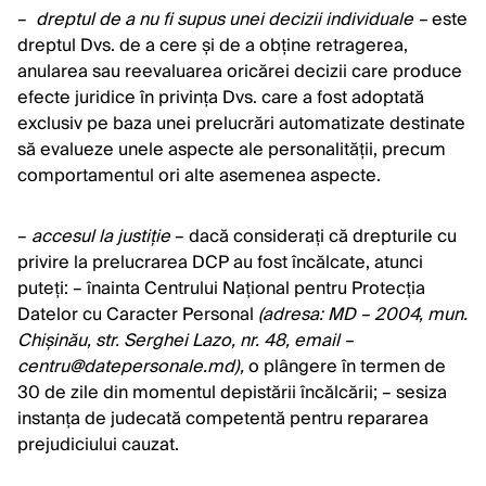
–
dreptul de a nu fi supus unei decizii individuale –
este
dreptul Dvs. de a cere și de a obține retragerea,
anularea sau reevaluarea oricărei decizii care produce
efecte juridice în privința Dvs. care a fost adoptată
exclusiv pe baza unei prelucrări automatizate destinate
să evalueze unele aspecte ale personalității, precum
comportamentul ori alte asemenea aspecte.
–
accesul la justiție
– dacă considerați că drepturile cu
privire la prelucrarea DCP au fost încălcate, atunci
puteți: – înainta Centrului Național pentru Protecția
Datelor cu Caracter Personal
(adresa: MD – 2004, mun.
Chișinău, str. Serghei Lazo, nr. 48, email –
centru@datepersonale.md
),
o plângere în termen de
30 de zile din momentul depistării încălcării; – sesiza
instanța de judecată competentă pentru repararea
prejudiciului cauzat.