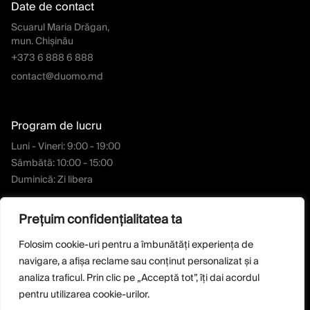
Date de contact
Scuarul Maria Drăgan,
mun. Chișinău
+373 6 888 6 888
contact@duomo.md
Program de lucru
Luni - Vineri: 9:00 - 19:00
Sâmbătă: 10:00 - 15:00
Duminică: Zi libera
Prețuim confidențialitatea ta
Casa ta. Lumea ta
Folosim cookie-uri pentru a îmbunătăți experiența de
navigare, a afișa reclame sau conținut personalizat și a
analiza traficul. Prin clic pe „Acceptă tot”, îți dai acordul
pentru utilizarea cookie-urilor.