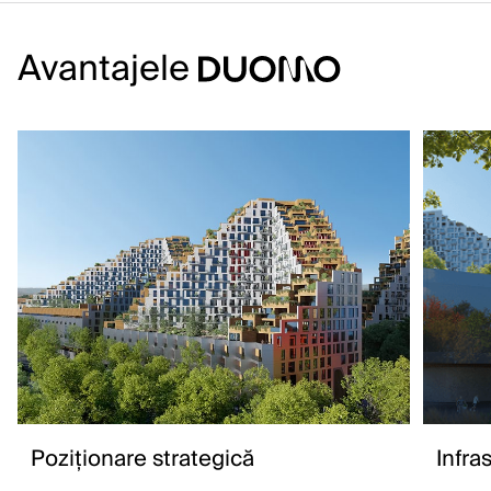
Avantajele
Poziționare strategică
Infra