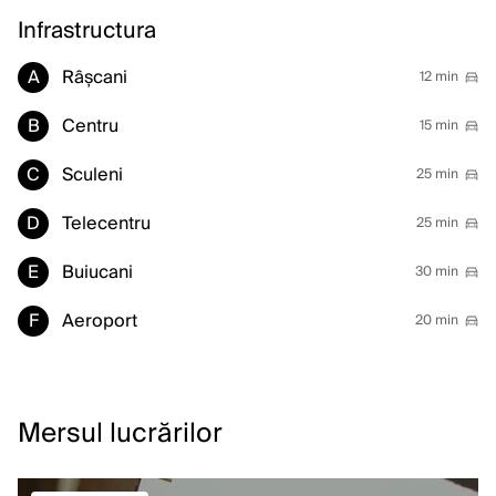
Infrastructura
A
Râșcani
12 min
B
Centru
15 min
C
Sculeni
25 min
D
Telecentru
25 min
E
Buiucani
30 min
F
Aeroport
20 min
Mersul lucrărilor