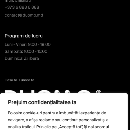
mun. Chișinău
+373 6 888 6 888
contact@duomo.md
Program de lucru
Luni - Vineri: 9:00 - 19:00
Sâmbătă: 10:00 - 15:00
Duminică: Zi libera
Casa ta. Lumea ta
Prețuim confidențialitatea ta
Folosim cookie-uri pentru a îmbunătăți experiența de
navigare, a afișa reclame sau conținut personalizat și a
analiza traficul. Prin clic pe „Acceptă tot”, îți dai acordul