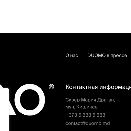
О нас
DUOMO в прессе
Контактная информац
Сквер Мария Драган,
мун. Кишинёв
+373 6 888 6 888
contact@duomo.md