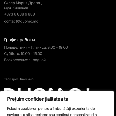
Сквер Мария Драган,
мун. Кишинёв
+373 6 888 6 888
contact@duomo.md
График работы
Понедельник – Пятница: 9:00 – 19:00
Суббота: 10:00 – 15:00
Воскресенье: выходной
Твой дом. Твой мир.
Prețuim confidențialitatea ta
Folosim cookie-uri pentru a îmbunătăți experiența de
navigare, a afișa reclame sau conținut personalizat și a