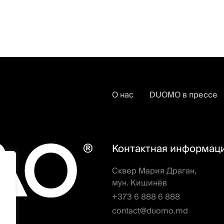
О нас
DUOMO в прессе
Контактная информац
Сквер Мария Драган,
мун. Кишинёв
+373 6 888 6 888
contact@duomo.md