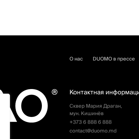
О нас
DUOMO в прессе
Контактная информац
Сквер Мария Драган,
мун. Кишинёв
+373 6 888 6 888
contact@duomo.md