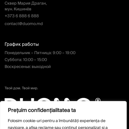
Сквер Мария Драган,
мун. Кишинёв
+373 6 888 6 888
contact@duomo.md
График работы
Понедельник – Пятница: 9:00 – 19:00
Суббота: 10:00 – 15:00
Воскресенье: выходной
Твой дом. Твой мир.
Prețuim confidențialitatea ta
Folosim cookie-uri pentru a îmbunătăți experiența de
navigare, a afișa reclame sau conținut personalizat și a